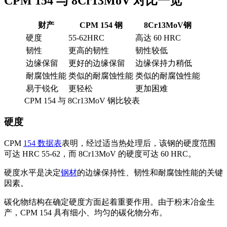
CPM 154 与 8Cr13MoV 对比一览
财产
CPM 154 钢
8Cr13MoV钢
硬度
55-62HRC
高达 60 HRC
韧性
更高的韧性
韧性较低
边缘保留
更好的边缘保留
边缘保持力稍低
耐腐蚀性能
类似的耐腐蚀性能
类似的耐腐蚀性能
易于锐化
更轻松
更加困难
CPM 154 与 8Cr13MoV 钢比较表
硬度
CPM
154 数据表
表明，经过适当热处理后，该钢的硬度范围
可达 HRC 55-62，而 8Cr13MoV 的硬度可达 60 HRC。
硬度水平是决定
钢材
的边缘保持性、韧性和耐腐蚀性能的关键
因素。
碳化物结构在确定硬度方面起着重要作用。由于粉末冶金生
产，CPM 154 具有细小、均匀的碳化物分布。