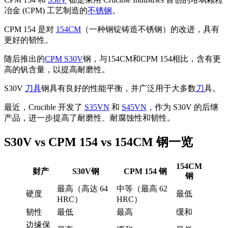
冶金 (CPM) 工艺制造的
不锈钢
。
CPM 154 是对
154CM
（一种钢锭铸造不锈钢）的改进，具有
更好的韧性。
随后推出的
CPM S30V
钢，与154CM和CPM 154相比，含有更
高的钒含量，以提高耐磨性。
S30V
刀具
钢具有良好的性能平衡，并广泛用于大多数
刀
具。
最近，Crucible 开发了
S35VN
和
S45VN
，作为 S30V 的后继
产品，进一步提高了耐磨性、耐腐蚀性和韧性。
S30V vs CPM 154 vs 154CM 钢一览
154CM
财产
S30V钢
CPM 154 钢
钢
最高（高达 64
中等（最高 62
硬度
最低
HRC）
HRC）
韧性
最低
最高
缓和
边缘保