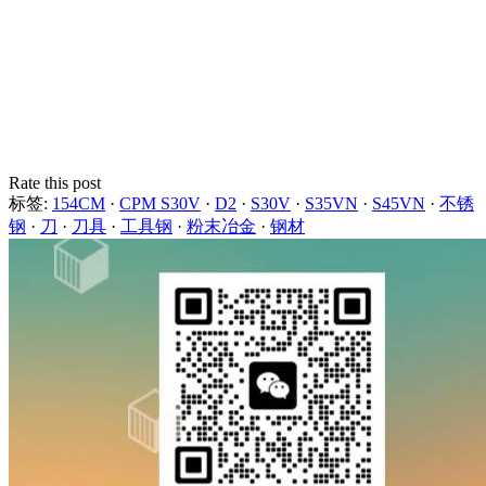
Rate this post
标签:
154CM
·
CPM S30V
·
D2
·
S30V
·
S35VN
·
S45VN
·
不锈
钢
·
刀
·
刀具
·
工具钢
·
粉末冶金
·
钢材