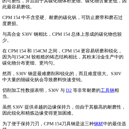
的可磨性，并且由于其碳化物体积更细、碳化物含量更低，因
此最容易磨锐。
CPM 154 中不含坚硬、耐磨的碳化钒，可防止磨带和磨石过
度磨损。
与高合金 S30V 钢相比，CPM 154 总体上形成的碳化物也较
少。
在 CPM 154 和 154CM 之间，CPM 154 更容易研磨和锐化，
因为与154CM 较粗糙的铸态结构相比，其粉末冶金生产中的
碳化物分布更细、更均匀。
然而，S30V 钢是最难磨削和锐化的，而且难度很大。S30V
中大量的细碳化钒会导致磨料快速变钝。
切削加工性数据表明，S30V 与
D2
等非常耐磨的
工具钢
相
当。
虽然 S30V 提供卓越的边缘保持力，但由于其极高的耐磨性，
因此锐化和精炼边缘变得更加困难。
为了便于保持刀刃，CPM 154刀具钢是这三种
钢材
中的最佳选