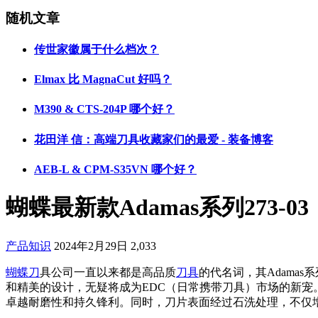
随机文章
传世家徽属于什么档次？
Elmax 比 MagnaCut 好吗？
M390 & CTS-204P 哪个好？
花田洋 信：高端刀具收藏家们的最爱 - 装备博客
AEB-L & CPM-S35VN 哪个好？
蝴蝶最新款Adamas系列273
产品知识
2024年2月29日
2,033
蝴蝶刀
具公司一直以来都是高品质
刀具
的代名词，其Adamas
和精美的设计，无疑将成为EDC（日常携带刀具）市场的新宠。首
卓越耐磨性和持久锋利。同时，刀片表面经过石洗处理，不仅