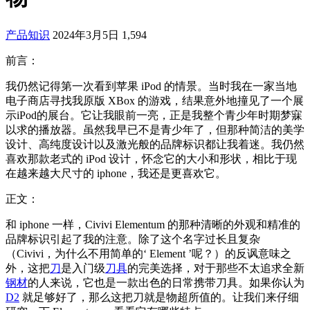
产品知识
2024年3月5日
1,594
前言：
我仍然记得第一次看到苹果 iPod 的情景。当时我在一家当地
电子商店寻找我原版 XBox 的游戏，结果意外地撞见了一个展
示iPod的展台。它让我眼前一亮，正是我整个青少年时期梦寐
以求的播放器。虽然我早已不是青少年了，但那种简洁的美学
设计、高纯度设计以及激光般的品牌标识都让我着迷。我仍然
喜欢那款老式的 iPod 设计，怀念它的大小和形状，相比于现
在越来越大尺寸的 iphone，我还是更喜欢它。
正文：
和 iphone 一样，Civivi Elementum 的那种清晰的外观和精准的
品牌标识引起了我的注意。除了这个名字过长且复杂
（Civivi，为什么不用简单的‘ Element ’呢？）的反讽意味之
外，这把
刀
是入门级
刀具
的完美选择，对于那些不太追求全新
钢材
的人来说，它也是一款出色的日常携带刀具。如果你认为
D2
就足够好了，那么这把刀就是物超所值的。让我们来仔细