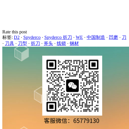
Rate this post
标签:
D2
·
Spyderco
·
Spyderco 折刀
·
WE
·
中国制造
·
凹磨
·
刀
·
刀具
·
刀型
·
折刀
·
斧头
·
线锁
·
钢材