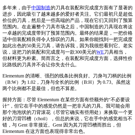
多年来，由于
中国制造
的刀具在装配和完成度方面有了显著的
进步，因此吸引了越来越多的爱好者关注。它们最初只是超低
价位的刀具，然后是一些高端的产品，现在它们又回到了预算
范围内。在走遍整个刀具市场之后，中国制造的刀具现在将这
一卓越的完成度带到了预算范围内。最终的结果是，一把价格
适中但装配精良得令人惊叹的刀具。如果你能找到一把完成度
如此出色的50美元刀具，请告诉我，因为我很想看到它。老实
说，这把刀的装配和完成度与一款300美元的
WE
刀具相当，
但材料更为朴素。简而言之，在装配和完成度方面，选择性价
比路线的刀具并不会让你失去什么。
Elementum 的清晰、强烈的线条比例良好。刀身与刀柄的比例
（B:W）为 1.02，刀身与全长的比例（B:H）为 0.73。虽然这
两个比例都不是最佳，但也不算差。
握持方面：尽管 Elementum 在某些方面有些额外的“不必要设
计”，但它在手中的感觉仍然是一把非凡的刀具。我可能会用
那个泡泡状的刀背滚花（尽管它确实有些用处）来换取一个更
好的刀背凹槽（choil），但总的来说，它在手中的感觉相当不
错，与 Gent 非常接近。Gent 因为其刀背凹槽而胜出，但
Elementum 在这方面也表现得非常出色。