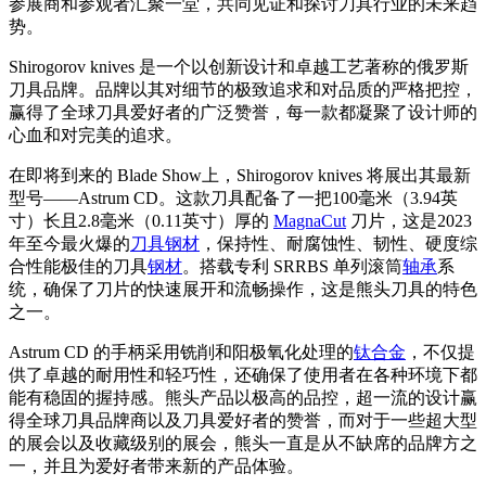
参展商和参观者汇聚一堂，共同见证和探讨刀具行业的未来趋
势。
Shirogorov knives 是一个以创新设计和卓越工艺著称的俄罗斯
刀具品牌。品牌以其对细节的极致追求和对品质的严格把控，
赢得了全球刀具爱好者的广泛赞誉，每一款都凝聚了设计师的
心血和对完美的追求。
在即将到来的 Blade Show上，Shirogorov knives 将展出其最新
型号——Astrum CD。这款刀具配备了一把100毫米（3.94英
寸）长且2.8毫米（0.11英寸）厚的
MagnaCut
刀片，这是2023
年至今最火爆的
刀具钢材
，保持性、耐腐蚀性、韧性、硬度综
合性能极佳的刀具
钢材
。搭载专利 SRRBS 单列滚筒
轴承
系
统，确保了刀片的快速展开和流畅操作，这是熊头刀具的特色
之一。
Astrum CD 的手柄采用铣削和阳极氧化处理的
钛合金
，不仅提
供了卓越的耐用性和轻巧性，还确保了使用者在各种环境下都
能有稳固的握持感。熊头产品以极高的品控，超一流的设计赢
得全球刀具品牌商以及刀具爱好者的赞誉，而对于一些超大型
的展会以及收藏级别的展会，熊头一直是从不缺席的品牌方之
一，并且为爱好者带来新的产品体验。