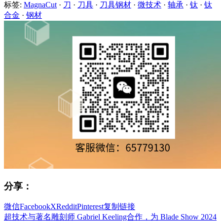
标签:
MagnaCut
·
刀
·
刀具
·
刀具钢材
·
微技术
·
轴承
·
钛
·
钛
合金
·
钢材
分享：
微信
Facebook
X
Reddit
Pinterest
复制链接
超技术与著名雕刻师 Gabriel Keeling合作，为 Blade Show 2024