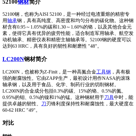
52100
钢材
简介
52100钢，也称为AISI 52100，是一种经过电渣重熔的精密专
用
轴承
钢，具有高纯度、高密度和均匀分布的碳化物。这种钢
材含有0.95～1.05%的碳和1.30～1.60%的铬，以及其他合金元
素，使得它具有优异的疲劳性能，适合制造军用轴承、航空发
动机轴承、精密仪表和精密主轴轴承等。52100钢的硬度可以
达到63 HRC，具有良好的韧性和耐磨性 "
48
"。
LC200N
钢材简介
LC200N，也被称为Z-Finit，是一种高氮合金
工具钢
，具有极
强的耐腐蚀性。它由ZAPP生产，最初设计用作NASA的滚珠
轴承钢，以及用于食品、化学、制药行业的切削钢材。
LC200N的合金成分包括0.3%的碳、15%的铬、0.5%的氮、
0.95%的钼、0.5%的镍和1%的锰。这种钢材用于
刀具
中时，能
提供卓越的韧性、
刀
刃锋利度保持性和耐腐蚀性，最大硬度在
60-62 HRC "
49
"。
对比