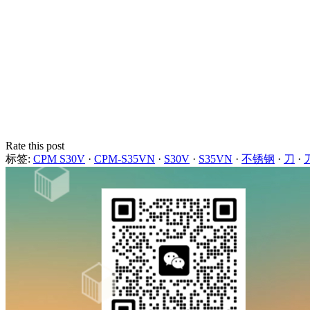
Rate this post
标签:
CPM S30V
·
CPM-S35VN
·
S30V
·
S35VN
·
不锈钢
·
刀
·