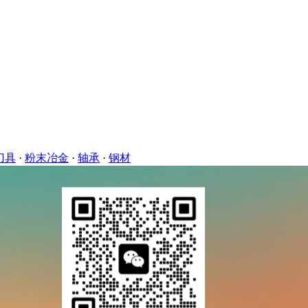
刀具
·
粉末冶金
·
轴承
·
钢材