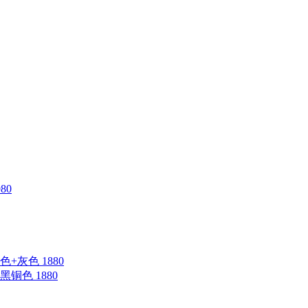
80
蓝色+灰色 1880
钛黑铜色 1880