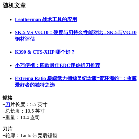
随机文章
Leatherman 战术工具的应用
SK-5 VS VG-10：硬度与刃持久性能对比 - SK-5与VG-10
钢材评估
K390 & CTS-XHP 哪个好？
小巧便携：四款最佳EDC迷你折刀推荐
Extrema Ratio 极端武力捕鲸叉纪念版“青环海蛇”：收藏
爱好者的独特之选
规格
+
刀
片长度：5.5 英寸
+
总长度：10.5 英寸
+
重量：10.4 盎司
刀片
+
轮廓：Tanto 带宽后锯齿