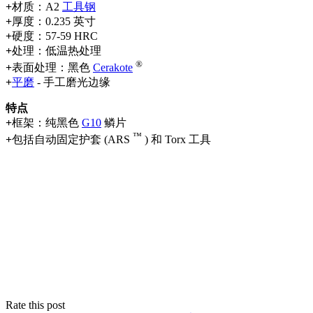
+
材质：A2
工具钢
+
厚度：0.235 英寸
+
硬度：57-59 HRC
+
处理：低温热处理
®
+
表面处理：黑色
Cerakote
+
平磨
- 手工磨光边缘
特点
+
框架：纯黑色
G10
鳞片
™
+
包括自动固定护套 (ARS
) 和 Torx 工具
Rate this post