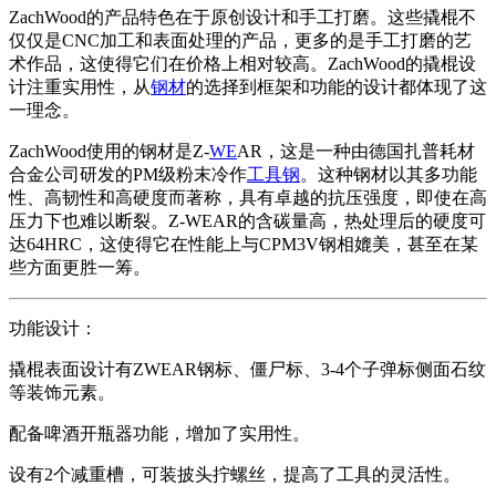
ZachWood的产品特色在于原创设计和手工打磨。这些撬棍不
仅仅是CNC加工和表面处理的产品，更多的是手工打磨的艺
术作品，这使得它们在价格上相对较高。ZachWood的撬棍设
计注重实用性，从
钢材
的选择到框架和功能的设计都体现了这
一理念。
ZachWood使用的钢材是Z-
WE
AR，这是一种由德国扎普耗材
合金公司研发的PM级粉末冷作
工具钢
。这种钢材以其多功能
性、高韧性和高硬度而著称，具有卓越的抗压强度，即使在高
压力下也难以断裂。Z-WEAR的含碳量高，热处理后的硬度可
达64HRC，这使得它在性能上与CPM3V钢相媲美，甚至在某
些方面更胜一筹。
功能设计：
撬棍表面设计有ZWEAR钢标、僵尸标、3-4个子弹标侧面石纹
等装饰元素。
配备啤酒开瓶器功能，增加了实用性。
设有2个减重槽，可装披头拧螺丝，提高了工具的灵活性。