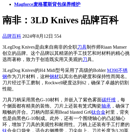
Magforce麦格霍斯背包保养维护
南非：3LD Knives 品牌百科
品牌百科
2024年8月12日
554
3LegDog Knives是由来自南非的全职
刀具
制作师Riaan Manser
创立的品牌。这个品牌以其精湛的手工技艺和对材料的精心挑
选而著称，致力于创造既实用又美观的
刀
具。
3LegDog Knives的H4 Midi型号采用了高级的Bohler
M390
不锈
钢
作为刀片材料，这种
钢材
以其出色的硬度和保持性而闻名。
刀片经过手工磨制，Rockwell硬度达到62，确保了卓越的切割
性能。
刀具刀柄采用黑色G-10材料，并嵌入了紫色雾面
碳纤维
，每
个侧面都有精美的装饰。刀片上还装有笼式陶瓷
轴承
，确保了
顺畅的开合。刀柄内部采用Bead blasted Gr6
钛合金
衬里，背夹
也是由黑色G-10制成。此外，还有一个围绕轴心的凸起轴心
环，增加了刀具的美观性和耐用性。刀柄上还装有手工打磨的
钛
合金口袋夹，适合右侧携带，刀尖向上。刀片长度为3.20英