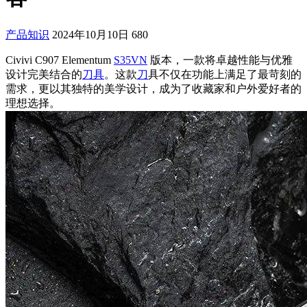
产品知识
2024年10月10日
680
Civivi C907 Elementum
S35VN
版本，一款将卓越性能与优雅
设计完美结合的
刀具
。这款
刀
具不仅在功能上满足了最苛刻的
需求，更以其独特的美学设计，成为了收藏家和户外爱好者的
理想选择。