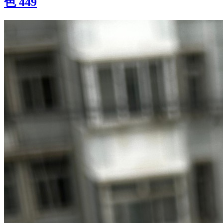
色 449