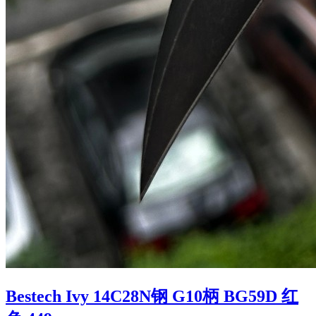
Bestech Ivy 14C28N钢 G10柄 BG59D 红