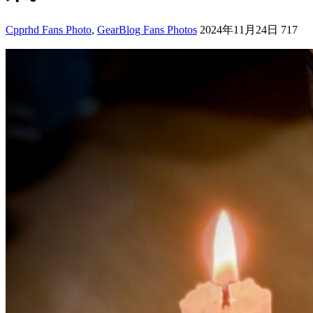
Cpprhd Fans Photo
,
GearBlog Fans Photos
2024年11月24日
717