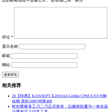
您的邮箱地址不会被公开。
必填项已用
*
标注
评论
*
显示名称
邮箱
网站
相关推荐
20【特惠】KANSEPT K2016A4 Goblin CPM-S35VN钢
钛柄 原价1080 特惠488
蛇剑蜜獾美工刀二刀正式发布：以极致轻量与一体化设
计重新定义日常工具