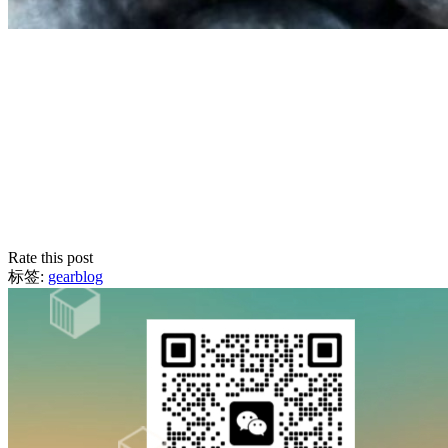
Rate this post
标签:
gearblog