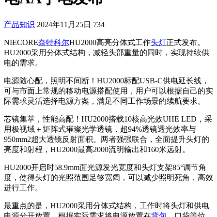
产品知识
2024年11月25日
734
NIECORE
奈特科尔
HU2000高亮分体式工作
头灯
正式发布。
HU2000采用分体式结构，减轻头部重量的同时，实现持续供
电的需求。
电源随心配，照明不间断！HU2000标配USB-C供电延长线，
可与市面上常规的移动电源搭配使用，用户可以根据自己的实
际需求灵活选择电源方案，满足不同工作场景的续航要求。
芯镜集萃，性能高配！HU2000搭载10核高光效UHE LED，采
用极视域＋矩阵式璀璨光学透镜，超94%透镜透光效率与
950mm2超大透镜反射面积。两者强强联合，全面提升头灯的
亮度和射程，HU2000最高2000流明输出和160米远射。
HU2000开启时58.9mm面光源发光宽度和头灯支架85°调节角
度，使得头灯的光照范围足够宽阔，可以减少照明死角，高效
进行工作。
最重点的是，HU2000采用分体式结构，工作时将头灯和供电
电源分开放置，根据实际需求将电源放置在
背包
、口袋等位