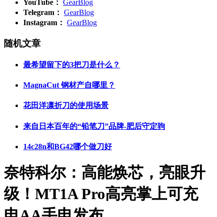
YouTube：
GearBlog
Telegram：
GearBlog
Instagram：
GearBlog
随机文章
最希望留下的3把刀是什么？
MagnaCut 钢材产自哪里？
花田洋凛折刀的使用场景
来自日本百年的“铅笔刀”品牌-肥后守定驹
14c28n和BG42哪个做刀好
奈特科尔：高能焕芯，亮眼升
级！MT1A Pro高亮掌上可充
电AA手电发布