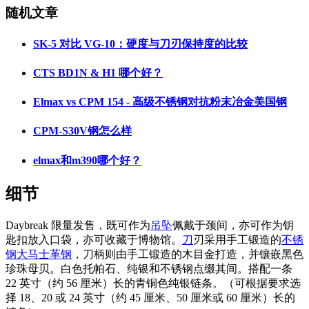
随机文章
SK-5 对比 VG-10：硬度与刀刃保持度的比较
CTS BD1N & H1 哪个好？
Elmax vs CPM 154 - 高级不锈钢对抗粉末冶金美国钢
CPM-S30V钢怎么样
elmax和m390哪个好？
细节
Daybreak 限量发售，既可作为
吊坠
佩戴于颈间，亦可作为钥
匙扣放入口袋，亦可收藏于博物馆。
刀
刃采用手工锻造的
不锈
钢
大马士革钢
，刀柄则由手工锻造的木目金打造，并镶嵌黑色
珍珠母贝。白色托帕石、纯银和不锈钢点缀其间。搭配一条
22 英寸（约 56 厘米）长的青铜色纯银链条。（可根据要求选
择 18、20 或 24 英寸（约 45 厘米、50 厘米或 60 厘米）长的