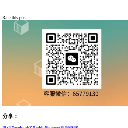
Rate this post
分享：
微信
Facebook
X
Reddit
Pinterest
复制链接