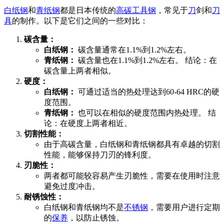
白纸钢
和
青纸钢
都是日本传统的
高碳工具钢
，常见于
刀
剑和
刀
具
的制作。以下是它们之间的一些对比：
碳含量：
白纸钢：
碳含量通常在1.1%到1.2%左右。
青纸钢：
碳含量也在1.1%到1.2%左右。 结论：在
碳含量上两者相似。
硬度：
白纸钢：
可通过适当的热处理达到60-64 HRC的硬
度范围。
青纸钢：
也可以在相似的硬度范围内热处理。 结
论：在硬度上两者相近。
切割性能：
由于高碳含量，白纸钢和青纸钢都具有卓越的切割
性能，能够保持刀刃的锋利度。
刃脆性：
两者都可能较容易产生刃脆性，需要在使用时注意
避免过度冲击。
耐锈蚀性：
白纸钢和青纸钢均不是
不锈钢
，需要用户进行定期
的
保养
，以防止锈蚀。