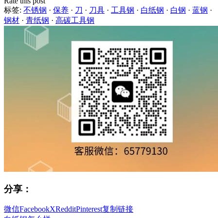
Rate this post
标签:
不锈钢
·
保养
·
刀
·
刀具
·
工具钢
·
白纸钢
·
白钢
·
蓝钢
·
钢材
·
青纸钢
·
高碳工具钢
分享：
微信
Facebook
X
Reddit
Pinterest
复制链接