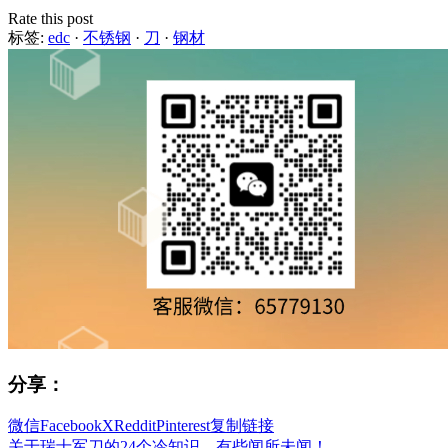
Rate this post
标签:
edc
·
不锈钢
·
刀
·
钢材
分享：
微信
Facebook
X
Reddit
Pinterest
复制链接
关于瑞士军刀的24个冷知识，有些闻所未闻！