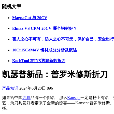
随机文章
MagnaCut 与 20CV
Elmax VS CPM-20CV 哪个钢材好？
害人之心不可有，防人之心不可无，保护自己，安全出行；
10Cr15CoMoV 钢材成分分析及概述
KochTool 在INS透漏新款折刀
凯瑟普新品：普罗米修斯折刀
产品知识
2024年6月20日
896
如果给中国
刀具
品牌一个排名，那么
Kansept
一定是榜上有名，
艺，为刀具爱好者带来了全新的惊喜——Kansept 普罗米
择。