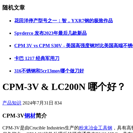
随机文章
花田洋停产型号之一：智，YXR7钢的极致作品
Spyderco 发布2023年最后几款新品
CPM 3V vs CPM S30V - 美国高强度钢对比美国高端不
卡巴 1217 经典军用刀
316不锈钢和5cr13mov哪个做刀好
CPM-3V & LC200N 哪个好？
产品知识
2024年7月31日
834
CPM-3V
钢材
简介
CPM-3V是由Crucible Industries生产的
粉末冶金
工具钢
，具有高韧