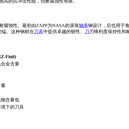
，具有很高的抗冲击性能，但耐腐蚀性有限。
的耐腐蚀性。最初由ZAPP为NASA的滚珠
轴承
钢设计，后也用于食
1%的锰。这种钢材在
刀具
中提供卓越的韧性、
刀
刃锋利度保持性和耐腐
Z-Finit)
低合金含量
含量
化物含量低
环境下的刀具