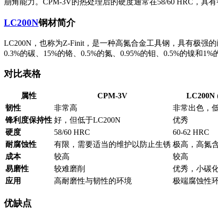
崩角能力。CPM-3V的热处理后的硬度通常在58/60 HRC
LC200N
钢材简介
LC200N，也称为Z-Finit，是一种高氮合金工具钢，具有极强
0.3%的碳、15%的铬、0.5%的氮、0.95%的钼、0.5%的镍和
对比表格
属性
CPM-3V
LC200N (
韧性
非常高
非常出色，
锋利度保持性
好，但低于LC200N
优秀
硬度
58/60 HRC
60-62 HRC
耐腐蚀性
有限，需要适当的维护以防止生锈
极高，高氮
成本
较高
较高
易磨性
较难磨削
优秀，小碳
应用
高耐磨性与韧性的环境
极端腐蚀性
优缺点