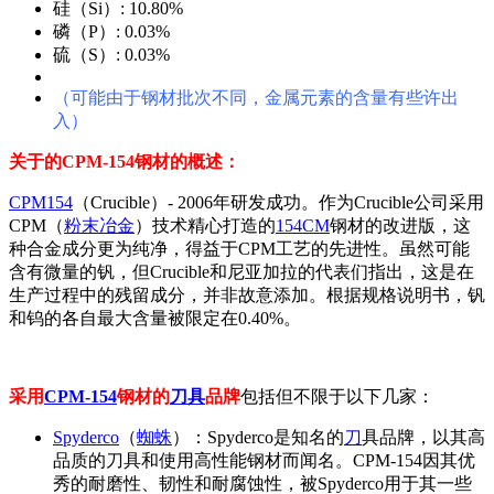
硅（Si）: 10.80%
磷（P）: 0.03%
硫（S）: 0.03%
（可能由于钢材批次不同，金属元素的含量有些许出
入）
关于的CPM-154钢材的概述：
CPM154
（Crucible）- 2006年研发成功。作为Crucible公司采用
CPM（
粉末冶金
）技术精心打造的
154CM
钢材的改进版，这
种合金成分更为纯净，得益于CPM工艺的先进性。虽然可能
含有微量的钒，但Crucible和尼亚加拉的代表们指出，这是在
生产过程中的残留成分，并非故意添加。根据规格说明书，钒
和钨的各自最大含量被限定在0.40%。
采用
CPM-154
钢材的
刀具
品牌
包括但不限于以下几家：
Spyderco
（
蜘蛛
）：Spyderco是知名的
刀
具品牌，以其高
品质的刀具和使用高性能钢材而闻名。CPM-154因其优
秀的耐磨性、韧性和耐腐蚀性，被Spyderco用于其一些