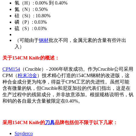
氢（H）: 0.00% 到 0.40%
氮（N）: 0.50%
硅（Si）: 10.80%
磷（P）: 0.03%
硫（S）: 0.03%
（可能由于
钢材
批次不同，金属元素的含量有些许出
入）
关于154CM Knife的概述：
CPM154
（Crucible）- 2006年研发成功。作为Crucible公司采用
CPM（
粉末冶金
）技术精心打造的154CM钢材的改进版，这
种合金成分更为纯净，得益于CPM工艺的先进性。虽然可能
含有微量的钒，但Crucible和尼亚加拉的代表们指出，这是在
生产过程中的残留成分，并非故意添加。根据规格说明书，钒
和钨的各自最大含量被限定在0.40%。
采用154CM Knife的
刀具
品牌包括但不限于以下几家：
Spyderco