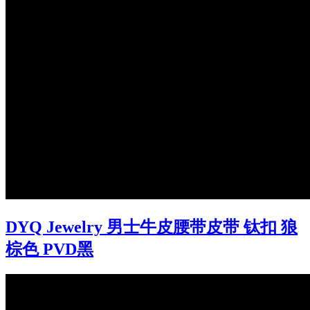
DYQ Jewelry 男士牛皮腰带皮带 钛扣 狼
棕色 PVD黑