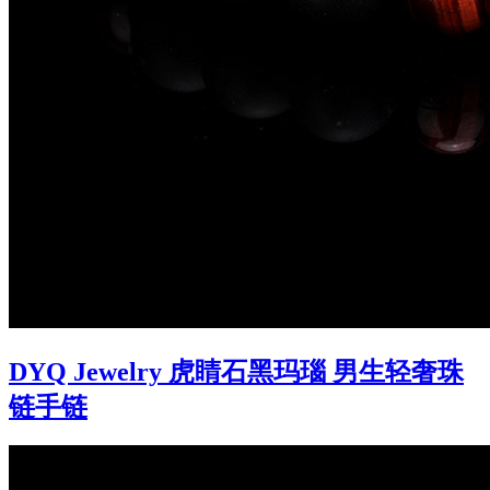
DYQ Jewelry 虎睛石黑玛瑙 男生轻奢珠
链手链