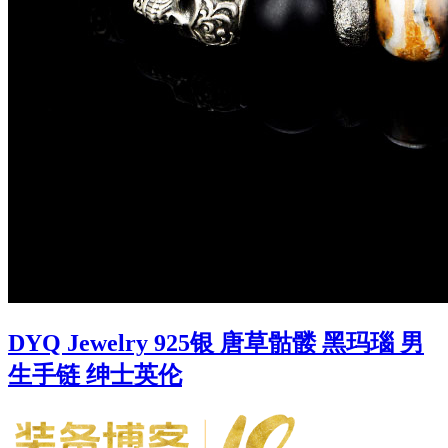
DYQ Jewelry 925银 唐草骷髅 黑玛瑙 男
生手链 绅士英伦