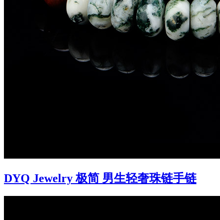
DYQ Jewelry 极简 男生轻奢珠链手链