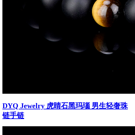
DYQ Jewelry 虎睛石黑玛瑙 男生轻奢珠
链手链