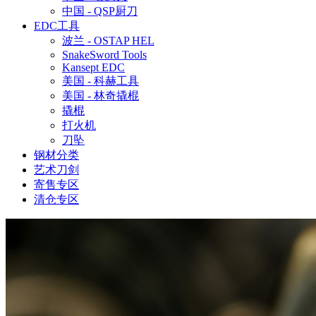
中国 - QSP厨刀
EDC工具
波兰 - OSTAP HEL
SnakeSword Tools
Kansept EDC
美国 - 科赫工具
美国 - 林奇撬棍
撬棍
打火机
刀坠
钢材分类
艺术刀剑
寄售专区
清仓专区