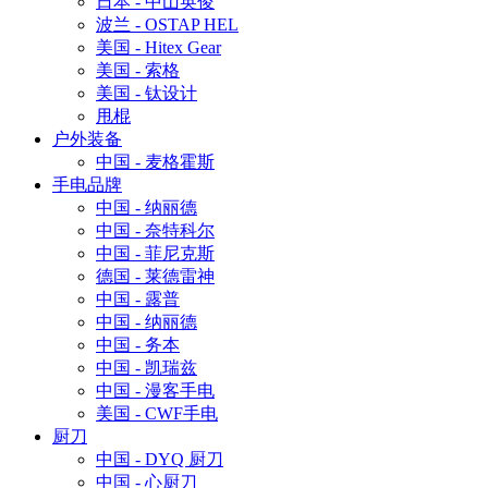
日本 - 中山英俊
波兰 - OSTAP HEL
美国 - Hitex Gear
美国 - 索格
美国 - 钛设计
甩棍
户外装备
中国 - 麦格霍斯
手电品牌
中国 - 纳丽德
中国 - 奈特科尔
中国 - 菲尼克斯
德国 - 莱德雷神
中国 - 露普
中国 - 纳丽德
中国 - 务本
中国 - 凯瑞兹
中国 - 漫客手电
美国 - CWF手电
厨刀
中国 - DYQ 厨刀
中国 - 心厨刀