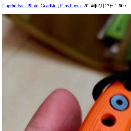
Cpprhd Fans Photo
,
GearBlog Fans Photos
2024年7月13日
2,600